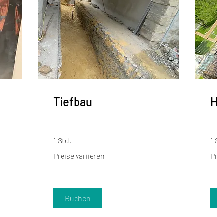
Tiefbau
H
1 Std.
1 
Preise
Pr
Preise variieren
Pr
variieren
var
Buchen