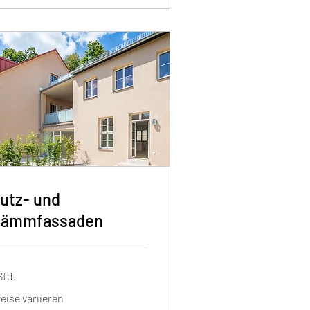
utz- und
ämmfassaden
Std.
eise
eise variieren
iieren