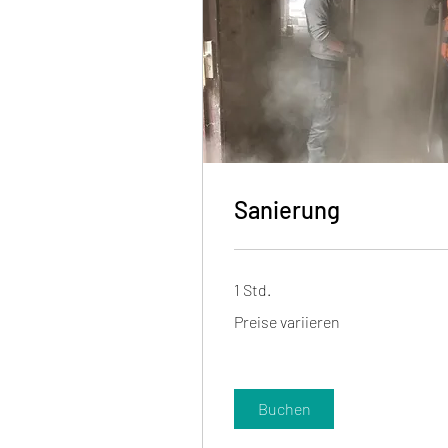
Sanierung
1 Std.
Preise
Preise variieren
variieren
Buchen