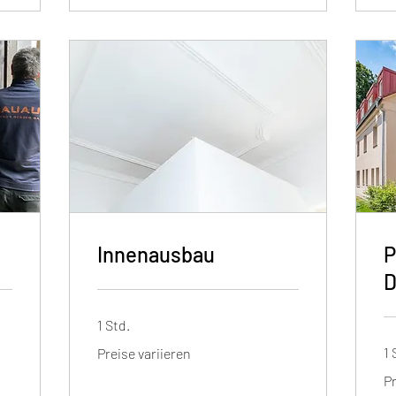
Innenausbau
P
D
1 Std.
Preise
1 
Preise variieren
variieren
Pr
Pr
var