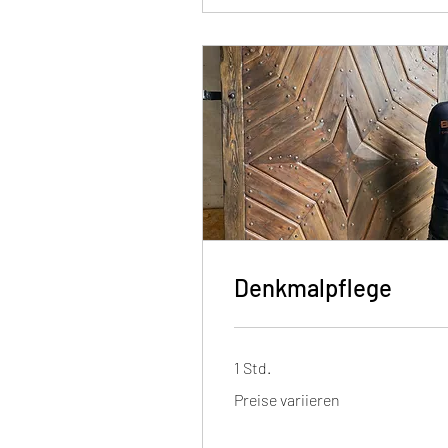
Denkmalpflege
1 Std.
Preise
Preise variieren
variieren